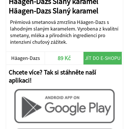
Häagen-Dazs Slaný karamel
Häagen-Dazs Slaný karamel
Prémiová smetanová zmrzlina Häagen-Dazs s
lahodným slaným karamelem. Vyrobena z kvalitní
smetany, mléka a přírodních ingrediencí pro
intenzivní chuťový zážitek.
89 Kč
Häagen-Dazs
JÍT DO E-SHOPU
Slaný karamel
Chcete více? Tak si stáhněte naší
aplikaci!