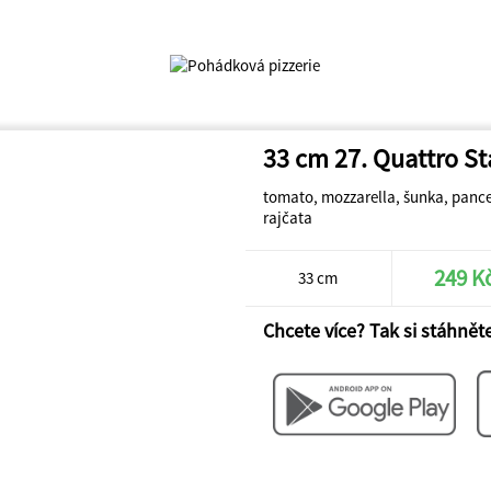
33 cm 27. Quattro St
tomato, mozzarella, šunka, pancet
rajčata
249 K
33 cm
Chcete více? Tak si stáhněte